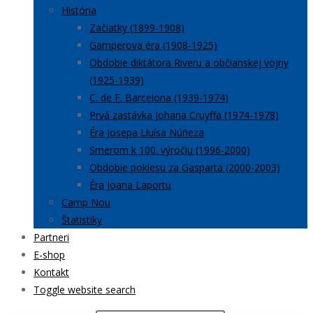
História
Začiatky (1899-1908)
Gamperova éra (1908-1925)
Obdobie diktátora Riveru a občianskej vojny
(1925-1939)
C. de F. Barcelona (1939-1974)
Prvá zastávka Johana Cruyffa (1974-1978)
Éra Josepa Lluísa Núñeza
Smerom k 100. výročiu (1996-2000)
Obdobie poklesu za Gasparta (2000-2003)
Éra Joana Laportu
Camp Nou
Štatistiky
Partneri
E-shop
Kontakt
Toggle website search