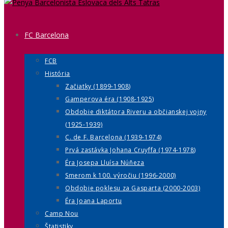
FC Barcelona
FCB
História
Začiatky (1899-1908)
Gamperova éra (1908-1925)
Obdobie diktátora Riveru a občianskej vojny
(1925-1939)
C. de F. Barcelona (1939-1974)
Prvá zastávka Johana Cruyffa (1974-1978)
Éra Josepa Lluísa Núñeza
Smerom k 100. výročiu (1996-2000)
Obdobie poklesu za Gasparta (2000-2003)
Éra Joana Laportu
Camp Nou
Štatistiky