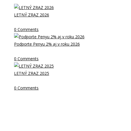
LETNÝ ZRAZ 2026
18. februára 2026
/
0 Comments
Podporte Penyu 2% aj v roku 2026
4. februára 2026
/
0 Comments
LETNÝ ZRAZ 2025
25. februára 2025
/
0 Comments
Kontaktné info
Penya Barcelonista Eslovaca dels Alts Tatras je oficiálny
„Supporter club“ – fanklub FC Barcelona na Slovensku,
ktorého možnosť vzniku a podmienky fungovania upravujú