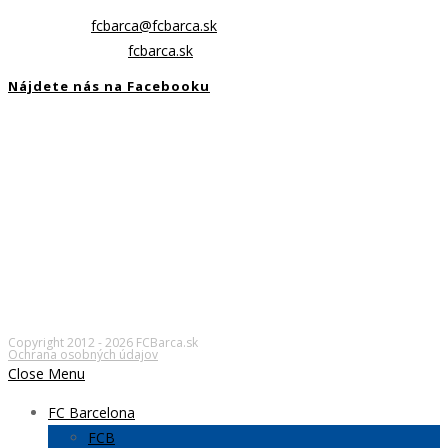
stanovy FC Barcelona.
E-mail:
fcbarca@fcbarca.sk
Opens in your application
Webstránka:
fcbarca.sk
Nájdete nás na Facebooku
Copyright 2012 - 2026 FCBarca.sk
Ochrana osobných údajov
Close Menu
FC Barcelona
FCB