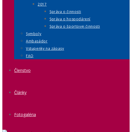
2017
Správa o činnosti
Správa o hospodárení
Správa o športovej činnosti
Symboly
Ambasádor
Vstupenky na zápasy
FAQ
Členstvo
Články
Fotogaléria