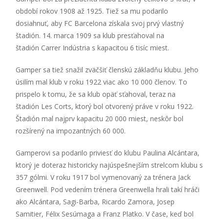
období rokov 1908 až 1925. Tiež sa mu podarilo
dosiahnuť, aby FC Barcelona získala svoj prvý vlastný
štadión. 14. marca 1909 sa klub presťahoval na
štadión Carrer Indústria s kapacitou 6 tisíc miest.
Gamper sa tiež snažil zväčšiť členskú základňu klubu. Jeho
úsilím mal klub v roku 1922 viac ako 10 000 členov. To
prispelo k tomu, že sa klub opäť sťahoval, teraz na
štadión Les Corts, ktorý bol otvorený práve v roku 1922.
Štadión mal najprv kapacitu 20 000 miest, neskôr bol
rozšírený na impozantných 60 000.
Gamperovi sa podarilo priviesť do klubu Paulina Alcántara,
ktorý je doteraz historicky najúspešnejším strelcom klubu s
357 gólmi. V roku 1917 bol vymenovaný za trénera Jack
Greenwell. Pod vedením trénera Greenwella hrali takí hráči
ako Alcántara, Sagi-Barba, Ricardo Zamora, Josep
Samitier, Félix Sesúmaga a Franz Platko. V čase, keď bol