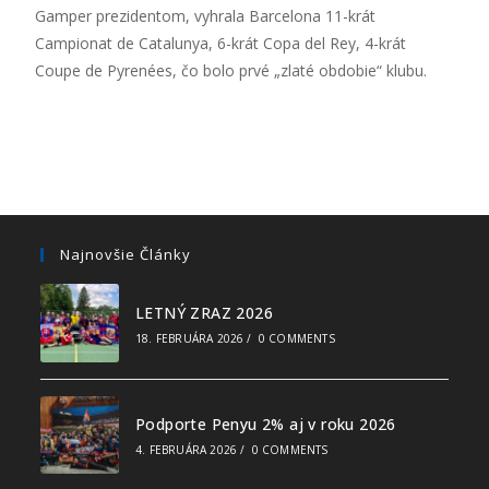
Gamper prezidentom, vyhrala Barcelona 11-krát
Campionat de Catalunya, 6-krát Copa del Rey, 4-krát
Coupe de Pyrenées, čo bolo prvé „zlaté obdobie“ klubu.
Najnovšie Články
LETNÝ ZRAZ 2026
18. FEBRUÁRA 2026
/
0 COMMENTS
Podporte Penyu 2% aj v roku 2026
4. FEBRUÁRA 2026
/
0 COMMENTS