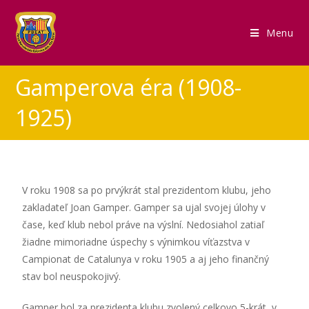
Menu
Gamperova éra (1908-
1925)
V roku 1908 sa po prvýkrát stal prezidentom klubu, jeho
zakladateľ Joan Gamper. Gamper sa ujal svojej úlohy v
čase, keď klub nebol práve na výslní. Nedosiahol zatiaľ
žiadne mimoriadne úspechy s výnimkou víťazstva v
Campionat de Catalunya v roku 1905 a aj jeho finančný
stav bol neuspokojivý.
Gamper bol za prezidenta klubu zvolený celkovo 5-krát, v