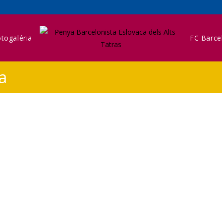
togaléria
FC Barce
a