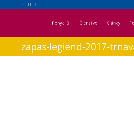
Penya
Členstvo
Články
Fo
zapas-legiend-2017-trnav