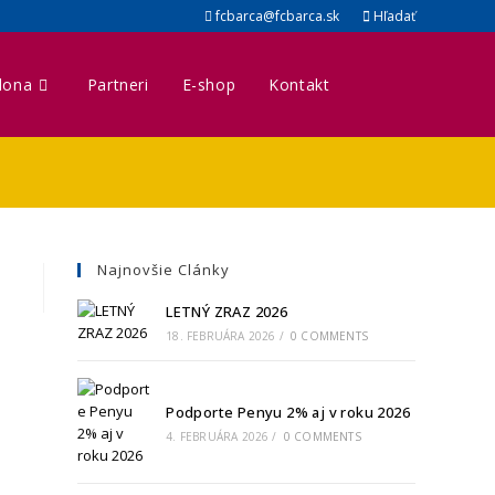
fcbarca@fcbarca.sk
Hľadať
lona
Partneri
E-shop
Kontakt
Najnovšie Clánky
LETNÝ ZRAZ 2026
18. FEBRUÁRA 2026
/
0 COMMENTS
Podporte Penyu 2% aj v roku 2026
4. FEBRUÁRA 2026
/
0 COMMENTS