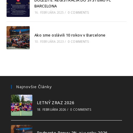
BARCELONA
16. FEBRUÁRA 2025
/
0 COMMENTS
Ako sme oslávili 10 rokov v Barcelone
10. FEBRUÁRA 2023
/
0 COMMENTS
Najnovšie Články
LETNÝ ZRAZ 2026
18. FEBRUÁRA 2026
/
0 COMMENTS
Podporte Penyu 2% aj v roku 2026