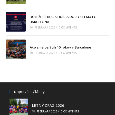
DÔLEŽITÉ: REGISTRÁCIA DO SYSTÉMU FC
BARCELONA
16. FEBRUÁRA 2025
/
0 COMMENTS
Ako sme oslávili 10 rokov v Barcelone
10. FEBRUÁRA 2023
/
0 COMMENTS
Najnovšie Články
LETNÝ ZRAZ 2026
18. FEBRUÁRA 2026
/
0 COMMENTS