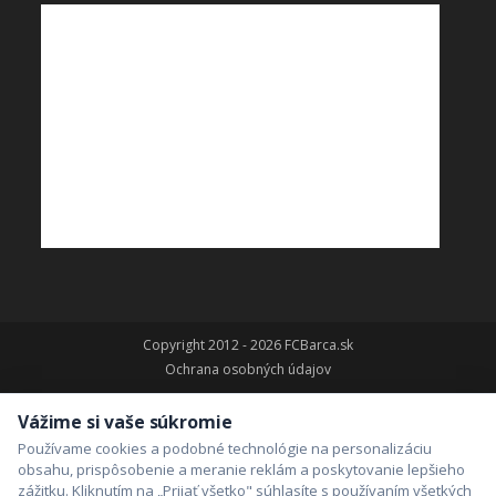
Copyright 2012 - 2026 FCBarca.sk
Ochrana osobných údajov
Vážime si vaše súkromie
Používame cookies a podobné technológie na personalizáciu
obsahu, prispôsobenie a meranie reklám a poskytovanie lepšieho
zážitku. Kliknutím na „Prijať všetko" súhlasíte s používaním všetkých