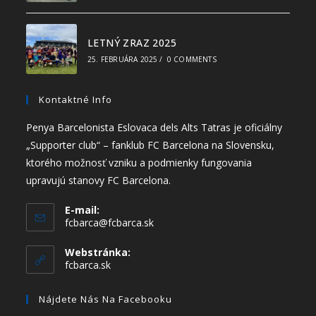
LETNÝ ZRAZ 2025
25. FEBRUÁRA 2025
/
0 COMMENTS
Kontaktné Info
Penya Barcelonista Eslovaca dels Alts Tatras je oficiálny
„Supporter club“ – fanklub FC Barcelona na Slovensku,
ktorého možnosť vzniku a podmienky fungovania
upravujú stanovy FC Barcelona.
E-mail:
fcbarca@fcbarca.sk
Webstránka:
fcbarca.sk
Nájdete Nás Na Facebooku