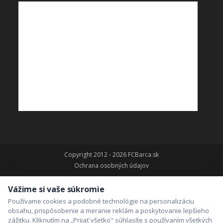
Copyright 2012 - 2026 FCBarca.sk
Ochrana osobných údajov
Vážime si vaše súkromie
Používame cookies a podobné technológie na personalizáciu
obsahu, prispôsobenie a meranie reklám a poskytovanie lepšieho
zážitku. Kliknutím na „Prijať všetko" súhlasíte s používaním všetkých