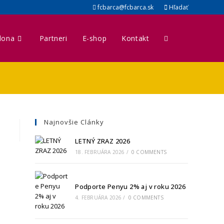
fcbarca@fcbarca.sk
Hľadať
lona
Partneri
E-shop
Kontakt
Toggle
website
search
Najnovšie Clánky
LETNÝ ZRAZ 2026
18. FEBRUÁRA 2026
/
0 COMMENTS
Podporte Penyu 2% aj v roku 2026
4. FEBRUÁRA 2026
/
0 COMMENTS