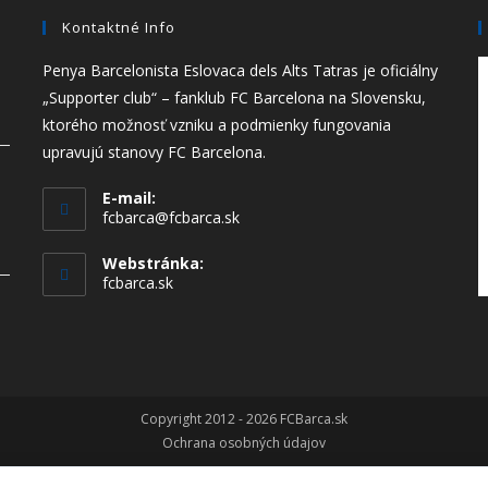
Kontaktné Info
Penya Barcelonista Eslovaca dels Alts Tatras je oficiálny
„Supporter club“ – fanklub FC Barcelona na Slovensku,
ktorého možnosť vzniku a podmienky fungovania
upravujú stanovy FC Barcelona.
E-mail:
Opens
fcbarca@fcbarca.sk
in
your
Webstránka:
application
fcbarca.sk
Copyright 2012 - 2026 FCBarca.sk
Ochrana osobných údajov