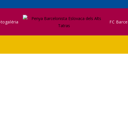
togaléria
FC Barce