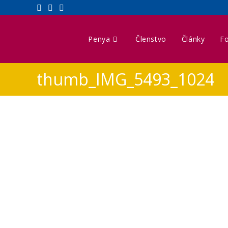
Penya
Členstvo
Články
Fo
thumb_IMG_5493_1024