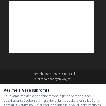
Copyright 2012 - 2026 FCBarca.sk
Ochrana osobných údajov
Vážime si vaše súkromie
Používame cookies a podobné technológie na personalizáciu
obsahu, prispôsobenie a meranie reklám a poskytovanie lepšieho
zážitku. Kliknutím na „Prijať všetko" súhlasíte s používaním všetkých