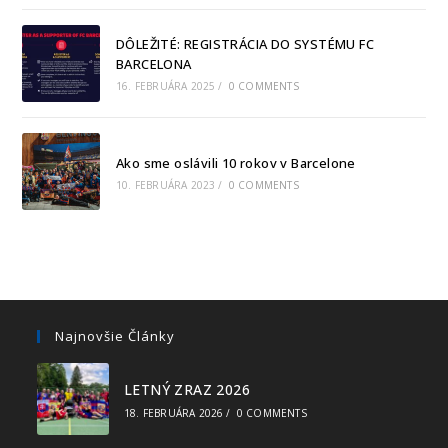
DÔLEŽITÉ: REGISTRÁCIA DO SYSTÉMU FC
BARCELONA
16. FEBRUÁRA 2025
/
0 COMMENTS
Ako sme oslávili 10 rokov v Barcelone
10. FEBRUÁRA 2023
/
0 COMMENTS
Najnovšie Články
LETNÝ ZRAZ 2026
18. FEBRUÁRA 2026
/
0 COMMENTS