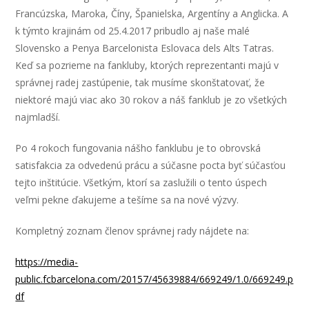
Francúzska, Maroka, Číny, Španielska, Argentíny a Anglicka. A
k týmto krajinám od 25.4.2017 pribudlo aj naše malé
Slovensko a Penya Barcelonista Eslovaca dels Alts Tatras.
Keď sa pozrieme na fankluby, ktorých reprezentanti majú v
správnej radej zastúpenie, tak musíme skonštatovať, že
niektoré majú viac ako 30 rokov a náš fanklub je zo všetkých
najmladší.
Po 4 rokoch fungovania nášho fanklubu je to obrovská
satisfakcia za odvedenú prácu a súčasne pocta byť súčasťou
tejto inštitúcie. Všetkým, ktorí sa zaslužili o tento úspech
veľmi pekne ďakujeme a tešíme sa na nové výzvy.
Kompletný zoznam členov správnej rady nájdete na:
https://media-
public.fcbarcelona.com/20157/45639884/669249/1.0/669249.p
df