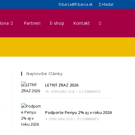
fcbarca@fcbarca.sk
Hľadať
lona
Partneri
E-shop
Kontakt
Najnovšie Clánky
LETNÝ ZRAZ 2026
18. FEBRUÁRA 2026
/
0 COMMENTS
Podporte Penyu 2% aj v roku 2026
4. FEBRUÁRA 2026
/
0 COMMENTS