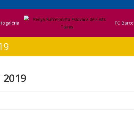
togaléria
FC Barce
19
 2019