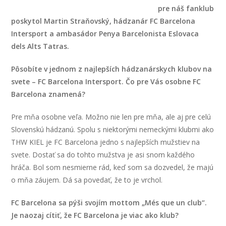
pre náš fanklub
poskytol Martin Straňovský, hádzanár FC Barcelona
Intersport a ambasádor Penya Barcelonista Eslovaca
dels Alts Tatras.
Pôsobíte v jednom z najlepších hádzanárskych klubov na
svete – FC Barcelona Intersport. Čo pre Vás osobne FC
Barcelona znamená?
Pre mňa osobne veľa. Možno nie len pre mňa, ale aj pre celú
Slovenskú hádzanú. Spolu s niektorými nemeckými klubmi ako
THW KIEL je FC Barcelona jedno s najlepších mužstiev na
svete. Dostať sa do tohto mužstva je asi snom každého
hráča. Bol som nesmierne rád, keď som sa dozvedel, že majú
o mňa záujem. Dá sa povedať, že to je vrchol.
FC Barcelona sa pýši svojím mottom „Més que un club“.
Je naozaj cítiť, že FC Barcelona je viac ako klub?