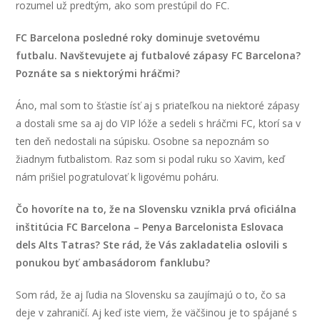
rozumel už predtým, ako som prestúpil do FC.
FC Barcelona posledné roky dominuje svetovému
futbalu. Navštevujete aj futbalové zápasy FC Barcelona?
Poznáte sa s niektorými hráčmi?
Áno, mal som to šťastie ísť aj s priateľkou na niektoré zápasy
a dostali sme sa aj do VIP lóže a sedeli s hráčmi FC, ktorí sa v
ten deň nedostali na súpisku. Osobne sa nepoznám so
žiadnym futbalistom. Raz som si podal ruku so Xavim, keď
nám prišiel pogratulovať k ligovému poháru.
Čo hovoríte na to, že na Slovensku vznikla prvá oficiálna
inštitúcia FC Barcelona – Penya Barcelonista Eslovaca
dels Alts Tatras? Ste rád, že Vás zakladatelia oslovili s
ponukou byť ambasádorom fanklubu?
Som rád, že aj ľudia na Slovensku sa zaujímajú o to, čo sa
deje v zahraničí. Aj keď iste viem, že väčšinou je to spájané s