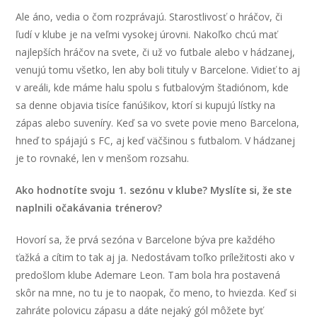
Ale áno, vedia o čom rozprávajú. Starostlivosť o hráčov, či
ľudí v klube je na veľmi vysokej úrovni. Nakoľko chcú mať
najlepších hráčov na svete, či už vo futbale alebo v hádzanej,
venujú tomu všetko, len aby boli tituly v Barcelone. Vidieť to aj
v areáli, kde máme halu spolu s futbalovým štadiónom, kde
sa denne objavia tisíce fanúšikov, ktorí si kupujú lístky na
zápas alebo suveníry. Keď sa vo svete povie meno Barcelona,
hneď to spájajú s FC, aj keď väčšinou s futbalom. V hádzanej
je to rovnaké, len v menšom rozsahu.
Ako hodnotíte svoju 1. sezónu v klube? Myslíte si, že ste
naplnili očakávania trénerov?
Hovorí sa, že prvá sezóna v Barcelone býva pre každého
ťažká a cítim to tak aj ja. Nedostávam toľko príležitosti ako v
predošlom klube Ademare Leon. Tam bola hra postavená
skôr na mne, no tu je to naopak, čo meno, to hviezda. Keď si
zahráte polovicu zápasu a dáte nejaký gól môžete byť