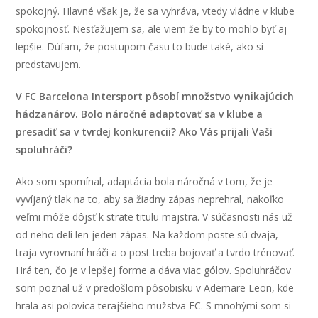
spokojný. Hlavné však je, že sa vyhráva, vtedy vládne v klube
spokojnosť. Nesťažujem sa, ale viem že by to mohlo byť aj
lepšie. Dúfam, že postupom času to bude také, ako si
predstavujem.
V FC Barcelona Intersport pôsobí množstvo vynikajúcich
hádzanárov. Bolo náročné adaptovať sa v klube a
presadiť sa v tvrdej konkurencii? Ako Vás prijali Vaši
spoluhráči?
Ako som spomínal, adaptácia bola náročná v tom, že je
vyvíjaný tlak na to, aby sa žiadny zápas neprehral, nakoľko
veľmi môže dôjsť k strate titulu majstra. V súčasnosti nás už
od neho delí len jeden zápas. Na každom poste sú dvaja,
traja vyrovnaní hráči a o post treba bojovať a tvrdo trénovať.
Hrá ten, čo je v lepšej forme a dáva viac gólov. Spoluhráčov
som poznal už v predošlom pôsobisku v Ademare Leon, kde
hrala asi polovica terajšieho mužstva FC. S mnohými som si