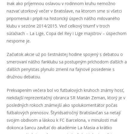
Inak ako príjemnou oslavou v rodinnom kruhu nemožno
nazvať utorkový večer v Bratislave, na ktorom sme si všetci
pripomenuli i pripili na historický úspech nášho milovaného
klubu v sezóne 2014/2015. Veď celkový triumf v troch
súťažiach – La Lige, Copa del Rey i Lige majstrov – úspechom
nesporne je.
Začiatok akcie už po šestnástej hodine spojený s debatou o
smerovaní nášho fanklubu sa postupným príchodom ďalších a
ďalších penyistas plynulo zmenil na fajnové posedenie s
družnou debatou.
Prekvapením večera bol vo futbalových kruhoch známy hosť,
niekdajší reprezentačný obranca SR Marián Zeman, ktorý je v
posledných rokoch známejší ako spolukomentátor počas
futbalových prenosov. Štyridsaťročný Bratislavčan sa netají
svojim obdivom a láskou k FC Barcelona, v minulosti mal
dokonca šancu zavítať do akadémie La Masia a krátko