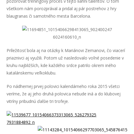
pozorovať tréningový proces v tejto liahni talentov. O tom
všetkom nám porozprával a pridal aj pár postrehov z hry
blaugranas či samotného mesta Barcelona.
Príležitosť bola aj na otázky k Mariánovi Zemanovi, čo viacerí
priaznivci aj využili. Potom už nasledovalo voľné posedenie v
kruhu najbližších, kde každého srdce patrilo okrem iného
katalánskemu veľkoklubu.
Po nádhernej prvej polovici kalendárneho roka 2015 všetci
veríme, že aj jeho druhá polovica nebude iná a do klubovej
vitríny pribudnú ďalšie tri trofeje.