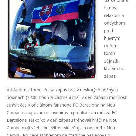
Barcelona a
filmov,
relaxom a
oddychom
pred
hlavným
cieľom
tohto
zájazdu,
ktorým bol
zápas.
Vzhľadom k tomu, že sa zápas hral v neskorých nočných
hodinách (23:00 hod.) zúčastnení mali v deň zápasu možnosť
stráviť čas v oficiálnom fanshope FC Barcelona na Nou
Campe nakupovaním suvenírov a prehliadkou múzea FC
Barcelona. Nakoľko v deň zápasu trénovali hráči na Nou
Campe mali všetci príležitosť vidieť aj ich odchod z Nou
Campu. Po čase strávenom na štadióne nasledovalo