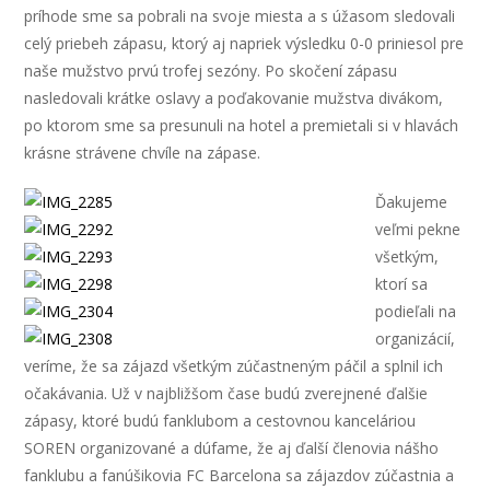
príhode sme sa pobrali na svoje miesta a s úžasom sledovali
celý priebeh zápasu, ktorý aj napriek výsledku 0-0 priniesol pre
naše mužstvo prvú trofej sezóny. Po skočení zápasu
nasledovali krátke oslavy a poďakovanie mužstva divákom,
po ktorom sme sa presunuli na hotel a premietali si v hlavách
krásne strávene chvíle na zápase.
Ďakujeme
veľmi pekne
všetkým,
ktorí sa
podieľali na
organizácií,
veríme, že sa zájazd všetkým zúčastneným páčil a splnil ich
očakávania. Už v najbližšom čase budú zverejnené ďalšie
zápasy, ktoré budú fanklubom a cestovnou kanceláriou
SOREN organizované a dúfame, že aj ďalší členovia nášho
fanklubu a fanúšikovia FC Barcelona sa zájazdov zúčastnia a