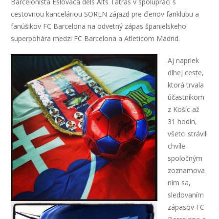
Barcelonista Eslovaca dels Alts Tatras v spolupráci s
cestovnou kanceláriou SOREN zájazd pre členov fanklubu a
fanúšikov FC Barcelona na odvetný zápas španielskeho
superpohára medzi FC Barcelona a Atleticom Madrid.
Aj napriek
dlhej ceste,
ktorá trvala
účastníkom
z Košíc až
31 hodín,
všetci strávili
chvíle
spoločným
zoznamova
ním sa,
sledovaním
zápasov FC