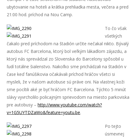
ubytovanie na hoteli a krátka prehliadka mesta, večera a pred
21:00 hod. príchod na Nou Camp.
To čo však
všetkých
čakalo pred príchodom na štadión určite nečakal nikto. Bývalý
autobus FC Barcelona, ktorý bol veľkým lákadlom zájazdu, a
ktorý nás sprevádzal zo Slovenska do Barcelony spôsobil u
ľudí totálne šialenstvo. Nakoľko sme prichádzali na štadión v
čase keď fanúšikovia očakávali príchod hráčov všetci si
mysleli, že v našom autobuse sú práve oni. Na vlastnej koži
sme pocítili aké je byť hráčom FC Barcelona. Týchto 5 minút
slávy vyvrcholilo policajným sprievodom na miesto parkoviska
pre autobusy –
http://www.youtube.com/watch?
v=1G5UYTDZaWo&feature=youtu.be
.
Po tejto
úsmevnej