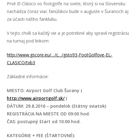
Prvé El Clásico vo footgolfe na svete, ktorý si na Slovensku
nachádza čoraz viac fanúšikov bude v auguste v Šuranoch aj
za účasti nášho fanklubu.
V tejto chvíli sa každý vie a je potrebné aby spravil registráciu
na turnaj pod linkom:
http://www.gscore.eu/…/c…/gsto93-FootGolfove-EL-
CLASICO/txb3
Základné informácie:
MIESTO: Airport Golf Club Šurany (
http://www.airportgolf.sk/
)
DÁTUM: 29.8.2016 – pondelok (štátny sviatok)
REGISTRÁCIA NA MIESTE OD 09:00 hod.
ČAS: postupný štart od 10:00 hod.
KATEGÓRIE + FEE (ŠTARTOVNÉ):