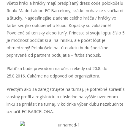
Všetci hráči a hráčky majú predpísaný dress code polokošeľu
Realu Madrid alebo FC Barcelony, krátke nohavice s vačkami
a štucky. Najideálnejšie zladenie celého hráča / hráčky vo
farbe svojho obľúbeného klubu. Kopačky sú zakázané!
Povolené sú tenisky alebo turfy. Prineste si svoju loptu číslo 5.
Je možnosť požičať si aj na ihrisku, ale počet lôpt je
obmedzený! Polokošele na túto akciu budu špeciálne
pripravené od partnera podujatia – futbalshop.sk.
Platiť sa bude prevodom na účet niekedy od 20.8. do
25.8.2016. Čakáme na odpoveď od organizátora.
Predtým ako sa zaregistrujete na turnaj, je potrebné spraviť si
vlastný profil a registráciu a následne na vyššie uvedenom
linku sa prihlásiť na turnaj. V kolónke výber klubu nezabudnite
označit FC BARCELONA.