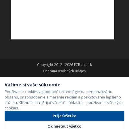
Copyright 2012 - 2026 FCBarca.sk
Ochrana osobných údajov
Vážime si vaše súkromie
Používame cookies a podobné technológie na personalizáciu
obsahu, prispôsobenie a meranie reklám a poskytovanie lepšieho
zážitku. Kliknutím na „Prijať všetko" súhlasíte s používaním všetkých
cookies.
Prijať všetko
Odmietnuť všetko