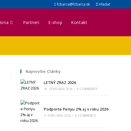
fcbarca@fcbarca.sk
Hľadať
lona
Partneri
E-shop
Kontakt
Najnovšie Clánky
LETNÝ ZRAZ 2026
18. FEBRUÁRA 2026
/
0 COMMENTS
Podporte Penyu 2% aj v roku 2026
4. FEBRUÁRA 2026
/
0 COMMENTS