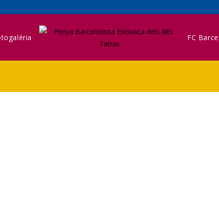
togaléria
FC Barce