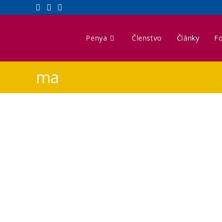
Penya
Členstvo
Články
Fo
ma