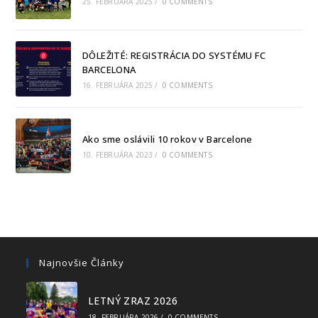
25. FEBRUÁRA 2025
/
0 COMMENTS
DÔLEŽITÉ: REGISTRÁCIA DO SYSTÉMU FC
BARCELONA
16. FEBRUÁRA 2025
/
0 COMMENTS
Ako sme oslávili 10 rokov v Barcelone
10. FEBRUÁRA 2023
/
0 COMMENTS
Najnovšie Články
LETNÝ ZRAZ 2026
18. FEBRUÁRA 2026
/
0 COMMENTS