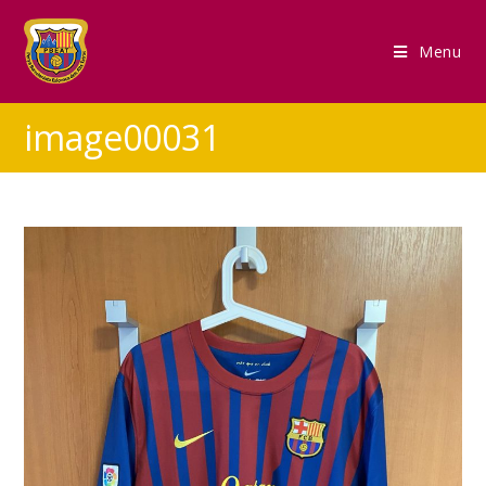
Menu
image00031