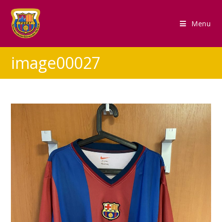
Menu
image00027