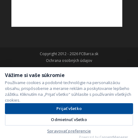
Copyright 2012 - 2026 FCBarca.sk
Ochrana osobných údajov
Vážime si vaše súkromie
Používame cookies a podobné technológie na personalizáciu
obsahu, prispôsobenie a meranie reklám a poskytovanie lepšieho
zážitku. Kliknutím na „Prijať všetko" súhlasíte s používaním všetkých
cookies.
Prijať všetko
Odmietnuť všetko
Spravovať preferencie
Powered by
ConsentManager