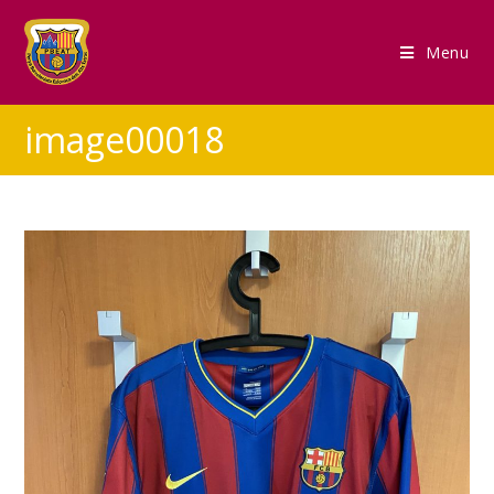
Menu
image00018