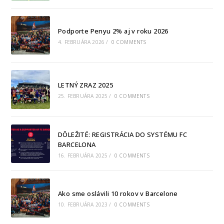
Podporte Penyu 2% aj v roku 2026
4. FEBRUÁRA 2026
/
0 COMMENTS
LETNÝ ZRAZ 2025
25. FEBRUÁRA 2025
/
0 COMMENTS
DÔLEŽITÉ: REGISTRÁCIA DO SYSTÉMU FC
BARCELONA
16. FEBRUÁRA 2025
/
0 COMMENTS
Ako sme oslávili 10 rokov v Barcelone
10. FEBRUÁRA 2023
/
0 COMMENTS