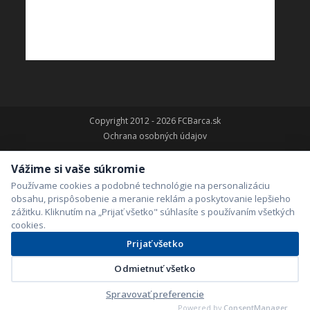
Copyright 2012 - 2026 FCBarca.sk
Ochrana osobných údajov
Vážime si vaše súkromie
Používame cookies a podobné technológie na personalizáciu
obsahu, prispôsobenie a meranie reklám a poskytovanie lepšieho
zážitku. Kliknutím na „Prijať všetko" súhlasíte s používaním všetkých
cookies.
Prijať všetko
Odmietnuť všetko
Spravovať preferencie
Powered by
ConsentManager