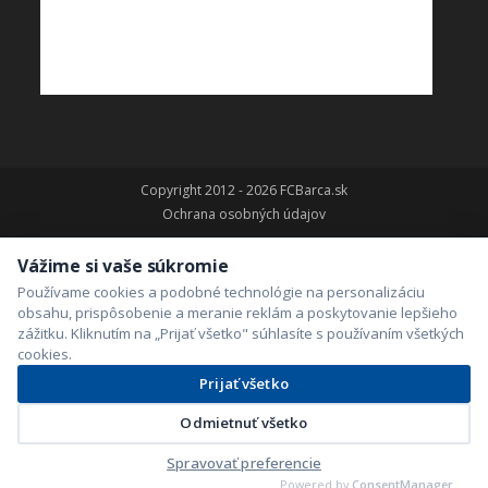
Copyright 2012 - 2026 FCBarca.sk
Ochrana osobných údajov
Vážime si vaše súkromie
Používame cookies a podobné technológie na personalizáciu
obsahu, prispôsobenie a meranie reklám a poskytovanie lepšieho
zážitku. Kliknutím na „Prijať všetko" súhlasíte s používaním všetkých
cookies.
Prijať všetko
Odmietnuť všetko
Spravovať preferencie
Powered by
ConsentManager