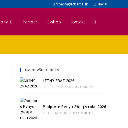
fcbarca@fcbarca.sk
Hľadať
lona
Partneri
E-shop
Kontakt
Najnovšie Clánky
LETNÝ ZRAZ 2026
18. FEBRUÁRA 2026
/
0 COMMENTS
Podporte Penyu 2% aj v roku 2026
4. FEBRUÁRA 2026
/
0 COMMENTS