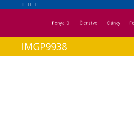
Penya
Členstvo
Články
Fo
IMGP9938