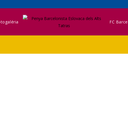
togaléria
FC Barce