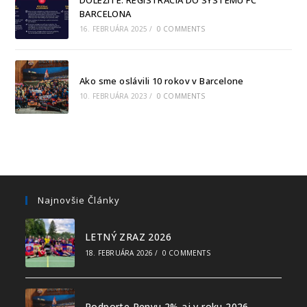
BARCELONA
16. FEBRUÁRA 2025
/
0 COMMENTS
Ako sme oslávili 10 rokov v Barcelone
10. FEBRUÁRA 2023
/
0 COMMENTS
Najnovšie Články
LETNÝ ZRAZ 2026
18. FEBRUÁRA 2026
/
0 COMMENTS
Podporte Penyu 2% aj v roku 2026