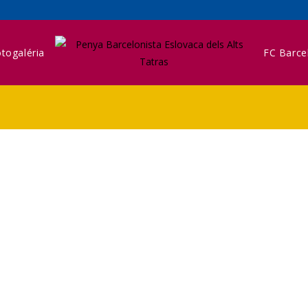
togaléria
FC Barce