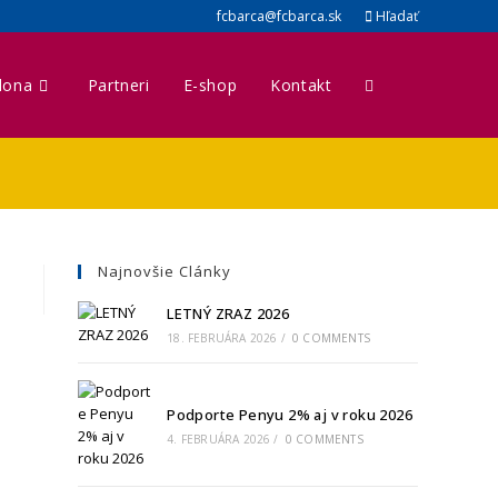
fcbarca@fcbarca.sk
Hľadať
lona
Partneri
E-shop
Kontakt
Najnovšie Clánky
LETNÝ ZRAZ 2026
18. FEBRUÁRA 2026
/
0 COMMENTS
Podporte Penyu 2% aj v roku 2026
4. FEBRUÁRA 2026
/
0 COMMENTS