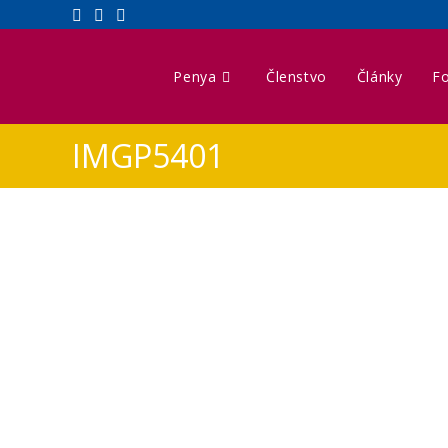
Penya
Členstvo
Články
Fo
IMGP5401