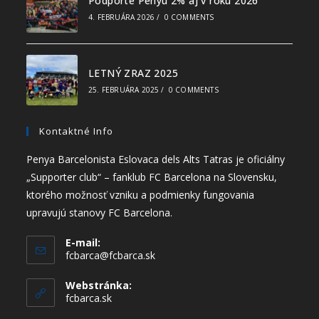
Podporte Penyu 2% aj v roku 2026
4. FEBRUÁRA 2026
/
0 COMMENTS
LETNÝ ZRAZ 2025
25. FEBRUÁRA 2025
/
0 COMMENTS
Kontaktné Info
Penya Barcelonista Eslovaca dels Alts Tatras je oficiálny
„Supporter club“ – fanklub FC Barcelona na Slovensku,
ktorého možnosť vzniku a podmienky fungovania
upravujú stanovy FC Barcelona.
E-mail:
fcbarca@fcbarca.sk
Webstránka:
fcbarca.sk