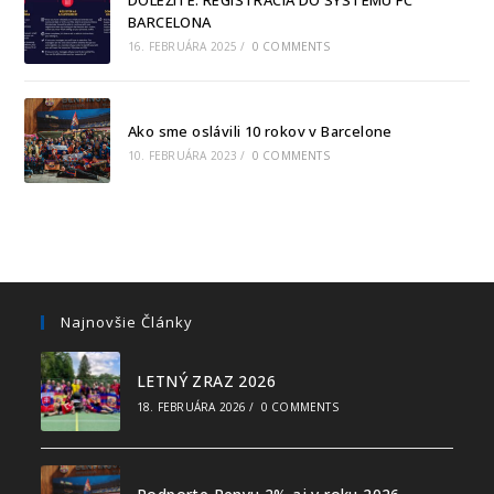
DÔLEŽITÉ: REGISTRÁCIA DO SYSTÉMU FC
BARCELONA
16. FEBRUÁRA 2025
/
0 COMMENTS
Ako sme oslávili 10 rokov v Barcelone
10. FEBRUÁRA 2023
/
0 COMMENTS
Najnovšie Články
LETNÝ ZRAZ 2026
18. FEBRUÁRA 2026
/
0 COMMENTS