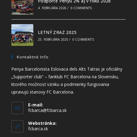
Podporte Penyu 2% aj v roku 2026
4. FEBRUÁRA 2026
/
0 COMMENTS
LETNÝ ZRAZ 2025
25. FEBRUÁRA 2025
/
0 COMMENTS
Kontaktné Info
Penya Barcelonista Eslovaca dels Alts Tatras je oficiálny
„Supporter club“ – fanklub FC Barcelona na Slovensku,
ktorého možnosť vzniku a podmienky fungovania
upravujú stanovy FC Barcelona.
E-mail:
fcbarca@fcbarca.sk
Webstránka:
fcbarca.sk