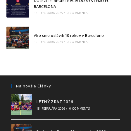
DÔLEŽITÉ: REGISTRÁCIA DO SYSTÉMU FC
BARCELONA
16. FEBRUÁRA 2025
/
0 COMMENTS
Ako sme oslávili 10 rokov v Barcelone
10. FEBRUÁRA 2023
/
0 COMMENTS
Najnovšie Články
LETNÝ ZRAZ 2026
18. FEBRUÁRA 2026
/
0 COMMENTS