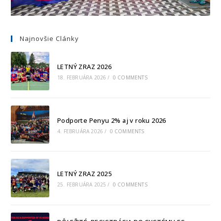
Najnovšie Clánky
LETNÝ ZRAZ 2026
18. FEBRUÁRA 2026
/
0 COMMENTS
Podporte Penyu 2% aj v roku 2026
4. FEBRUÁRA 2026
/
0 COMMENTS
LETNÝ ZRAZ 2025
25. FEBRUÁRA 2025
/
0 COMMENTS