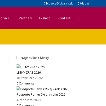
fcbarca@fcbarca.sk
Hľadať
lona
Partneri
E-shop
Kontakt
Najnovšie Clánky
LETNÝ ZRAZ 2026
18. februára 2026
/
0 Comments
Podporte Penyu 2% aj v roku 2026
4. februára 2026
/
0 Comments