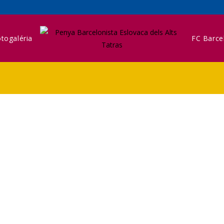
togaléria
FC Barce