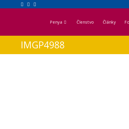
Penya
Členstvo
Články
Fo
IMGP4988