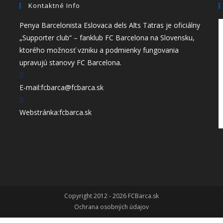
Kontaktné Info
Penya Barcelonista Eslovaca dels Alts Tatras je oficiálny
„Supporter club“ – fanklub FC Barcelona na Slovensku,
ktorého možnosť vzniku a podmienky fungovania
upravujú stanovy FC Barcelona.
E-mail:
fcbarca@fcbarca.sk
Webstránka:
fcbarca.sk
Copyright 2012 - 2026 FCBarca.sk
Ochrana osobných údajov