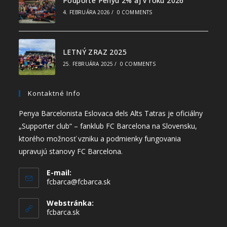
Podporte Penyu 2% aj v roku 2026
4. FEBRUÁRA 2026
/
0 COMMENTS
LETNÝ ZRAZ 2025
25. FEBRUÁRA 2025
/
0 COMMENTS
Kontaktné Info
Penya Barcelonista Eslovaca dels Alts Tatras je oficiálny
„Supporter club“ – fanklub FC Barcelona na Slovensku,
ktorého možnosť vzniku a podmienky fungovania
upravujú stanovy FC Barcelona.
E-mail:
fcbarca@fcbarca.sk
Webstránka:
fcbarca.sk