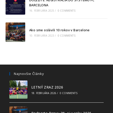
DÔLEŽITÉ: REGISTRÁCIA DO SYSTÉMU FC
BARCELONA
16. FEBRUÁRA 2025
/
0 COMMENTS
Ako sme oslávili 10 rokov v Barcelone
10. FEBRUÁRA 2023
/
0 COMMENTS
Najnovšie Články
LETNÝ ZRAZ 2026
18. FEBRUÁRA 2026
/
0 COMMENTS