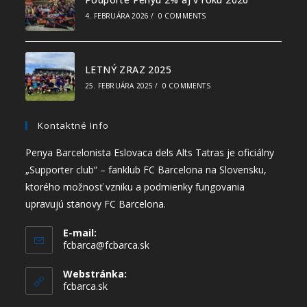
4. FEBRUÁRA 2026
/
0 COMMENTS
LETNÝ ZRAZ 2025
25. FEBRUÁRA 2025
/
0 COMMENTS
Kontaktné Info
Penya Barcelonista Eslovaca dels Alts Tatras je oficiálny
„Supporter club“ – fanklub FC Barcelona na Slovensku,
ktorého možnosť vzniku a podmienky fungovania
upravujú stanovy FC Barcelona.
E-mail:
fcbarca@fcbarca.sk
Webstránka:
fcbarca.sk