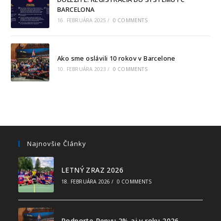
BARCELONA
16. FEBRUÁRA 2025
/
0 COMMENTS
Ako sme oslávili 10 rokov v Barcelone
10. FEBRUÁRA 2023
/
0 COMMENTS
Najnovšie Články
LETNÝ ZRAZ 2026
18. FEBRUÁRA 2026
/
0 COMMENTS
Podporte Penyu 2% aj v roku 2026