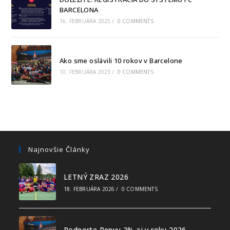
BARCELONA
16. FEBRUÁRA 2025
/
0 COMMENTS
Ako sme oslávili 10 rokov v Barcelone
10. FEBRUÁRA 2023
/
0 COMMENTS
Najnovšie Články
LETNÝ ZRAZ 2026
18. FEBRUÁRA 2026
/
0 COMMENTS
Podporte Penyu 2% aj v roku 2026