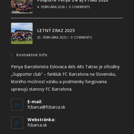
4. FEBRUÁRA 2026
/
0 COMMENTS
LETNÝ ZRAZ 2025
25. FEBRUÁRA 2025
/
0 COMMENTS
Kontaktné Info
Penya Barcelonista Eslovaca dels Alts Tatras je oficiálny
„Supporter club“ – fanklub FC Barcelona na Slovensku,
ktorého možnosť vzniku a podmienky fungovania
upravujú stanovy FC Barcelona.
E-mail:
fcbarca@fcbarca.sk
Webstránka:
fcbarca.sk