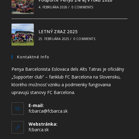
4. FEBRUÁRA 2026
/
0 COMMENTS
LETNÝ ZRAZ 2025
25. FEBRUÁRA 2025
/
0 COMMENTS
Kontaktné Info
Penya Barcelonista Eslovaca dels Alts Tatras je oficiálny
„Supporter club“ – fanklub FC Barcelona na Slovensku,
ktorého možnosť vzniku a podmienky fungovania
upravujú stanovy FC Barcelona.
E-mail:
fcbarca@fcbarca.sk
Webstránka:
fcbarca.sk