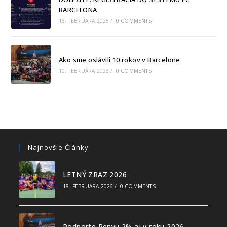
BARCELONA
16. FEBRUÁRA 2025
/
0 COMMENTS
Ako sme oslávili 10 rokov v Barcelone
10. FEBRUÁRA 2023
/
0 COMMENTS
Najnovšie Články
LETNÝ ZRAZ 2026
18. FEBRUÁRA 2026
/
0 COMMENTS
Podporte Penyu 2% aj v roku 2026