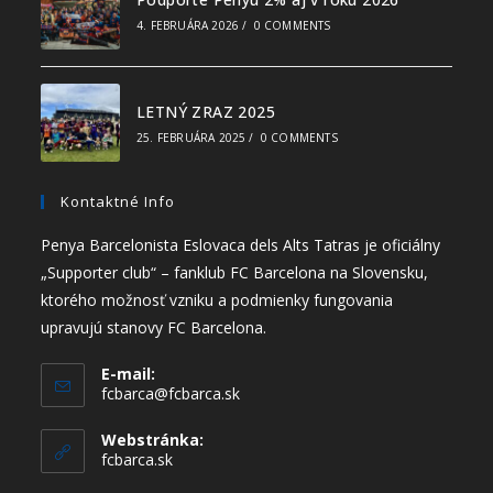
4. FEBRUÁRA 2026
/
0 COMMENTS
LETNÝ ZRAZ 2025
25. FEBRUÁRA 2025
/
0 COMMENTS
Kontaktné Info
Penya Barcelonista Eslovaca dels Alts Tatras je oficiálny
„Supporter club“ – fanklub FC Barcelona na Slovensku,
ktorého možnosť vzniku a podmienky fungovania
upravujú stanovy FC Barcelona.
E-mail:
fcbarca@fcbarca.sk
Webstránka:
fcbarca.sk