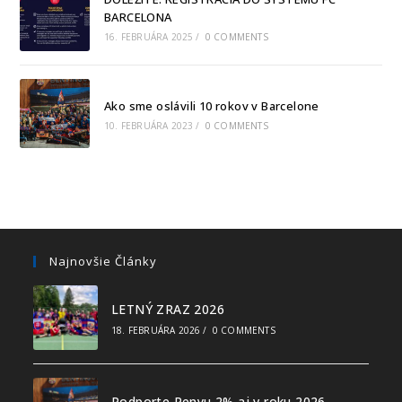
BARCELONA
16. FEBRUÁRA 2025
/
0 COMMENTS
Ako sme oslávili 10 rokov v Barcelone
10. FEBRUÁRA 2023
/
0 COMMENTS
Najnovšie Články
LETNÝ ZRAZ 2026
18. FEBRUÁRA 2026
/
0 COMMENTS
Podporte Penyu 2% aj v roku 2026