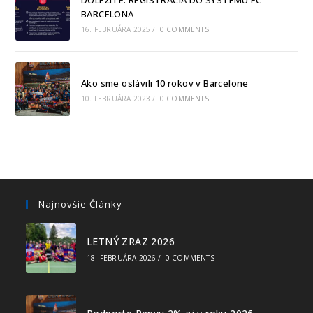
DÔLEŽITÉ: REGISTRÁCIA DO SYSTÉMU FC
BARCELONA
16. FEBRUÁRA 2025
/
0 COMMENTS
Ako sme oslávili 10 rokov v Barcelone
10. FEBRUÁRA 2023
/
0 COMMENTS
Najnovšie Články
LETNÝ ZRAZ 2026
18. FEBRUÁRA 2026
/
0 COMMENTS