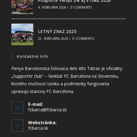
Podporte Penyu 2% aj v roku 2026
4. FEBRUÁRA 2026
/
0 COMMENTS
LETNÝ ZRAZ 2025
25. FEBRUÁRA 2025
/
0 COMMENTS
Kontaktné Info
Penya Barcelonista Eslovaca dels Alts Tatras je oficiálny
„Supporter club“ – fanklub FC Barcelona na Slovensku,
ktorého možnosť vzniku a podmienky fungovania
upravujú stanovy FC Barcelona.
E-mail:
fcbarca@fcbarca.sk
Webstránka:
fcbarca.sk