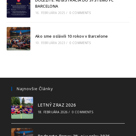
DÔLEŽITÉ: REGISTRÁCIA DO SYSTÉMU FC
BARCELONA
16. FEBRUÁRA 2025
/
0 COMMENTS
Ako sme oslávili 10 rokov v Barcelone
10. FEBRUÁRA 2023
/
0 COMMENTS
Najnovšie Články
LETNÝ ZRAZ 2026
18. FEBRUÁRA 2026
/
0 COMMENTS