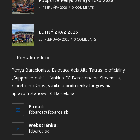
Podporte Penyu 2% aj v roku 2026
4. FEBRUÁRA 2026
/
0 COMMENTS
LETNÝ ZRAZ 2025
25. FEBRUÁRA 2025
/
0 COMMENTS
Kontaktné Info
Penya Barcelonista Eslovaca dels Alts Tatras je oficiálny
„Supporter club“ – fanklub FC Barcelona na Slovensku,
ktorého možnosť vzniku a podmienky fungovania
upravujú stanovy FC Barcelona.
E-mail:
fcbarca@fcbarca.sk
Webstránka:
fcbarca.sk