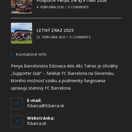
Podporte Penyu 2% aj v roku 2026
4. FEBRUÁRA 2026
/
0 COMMENTS
LETNÝ ZRAZ 2025
25. FEBRUÁRA 2025
/
0 COMMENTS
Kontaktné Info
Penya Barcelonista Eslovaca dels Alts Tatras je oficiálny
„Supporter club“ – fanklub FC Barcelona na Slovensku,
ktorého možnosť vzniku a podmienky fungovania
upravujú stanovy FC Barcelona.
E-mail:
fcbarca@fcbarca.sk
Webstránka:
fcbarca.sk