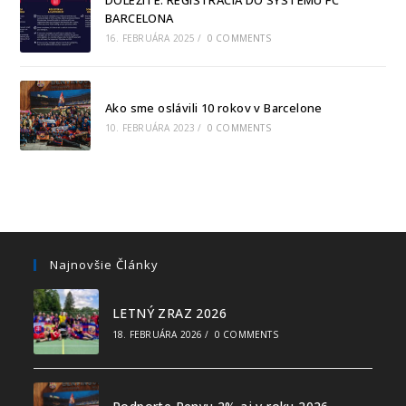
DÔLEŽITÉ: REGISTRÁCIA DO SYSTÉMU FC
BARCELONA
16. FEBRUÁRA 2025
/
0 COMMENTS
Ako sme oslávili 10 rokov v Barcelone
10. FEBRUÁRA 2023
/
0 COMMENTS
Najnovšie Články
LETNÝ ZRAZ 2026
18. FEBRUÁRA 2026
/
0 COMMENTS