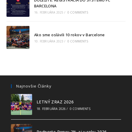
BARCELONA
16. FEBRUÁRA 2025
/
0 COMMENTS
Ako sme oslávili 10 rokov v Barcelone
10. FEBRUÁRA 2023
/
0 COMMENTS
Najnovšie Články
LETNÝ ZRAZ 2026
18. FEBRUÁRA 2026
/
0 COMMENTS
Podporte Penyu 2% aj v roku 2026