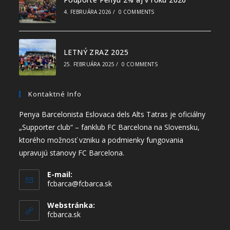
4. FEBRUÁRA 2026
/
0 COMMENTS
LETNÝ ZRAZ 2025
25. FEBRUÁRA 2025
/
0 COMMENTS
Kontaktné Info
Penya Barcelonista Eslovaca dels Alts Tatras je oficiálny
„Supporter club“ – fanklub FC Barcelona na Slovensku,
ktorého možnosť vzniku a podmienky fungovania
upravujú stanovy FC Barcelona.
E-mail:
fcbarca@fcbarca.sk
Webstránka:
fcbarca.sk