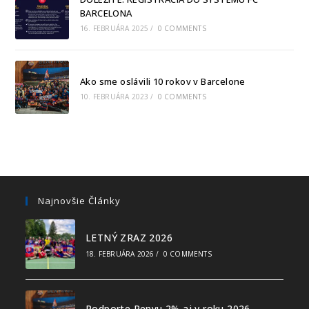
BARCELONA
16. FEBRUÁRA 2025
/
0 COMMENTS
Ako sme oslávili 10 rokov v Barcelone
10. FEBRUÁRA 2023
/
0 COMMENTS
Najnovšie Články
LETNÝ ZRAZ 2026
18. FEBRUÁRA 2026
/
0 COMMENTS
Podporte Penyu 2% aj v roku 2026