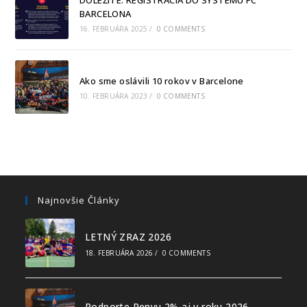
BARCELONA
16. FEBRUÁRA 2025
/
0 COMMENTS
Ako sme oslávili 10 rokov v Barcelone
10. FEBRUÁRA 2023
/
0 COMMENTS
Najnovšie Články
LETNÝ ZRAZ 2026
18. FEBRUÁRA 2026
/
0 COMMENTS
Podporte Penyu 2% aj v roku 2026