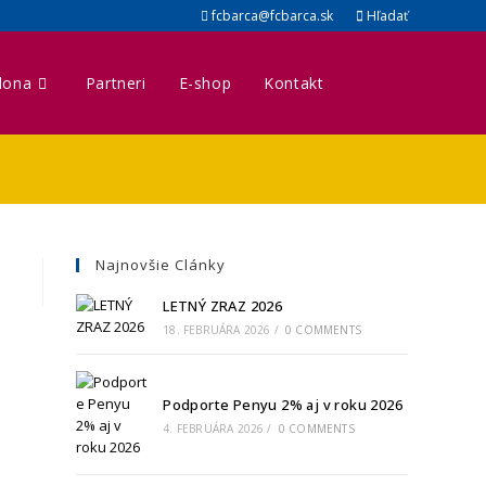
fcbarca@fcbarca.sk
Hľadať
lona
Partneri
E-shop
Kontakt
Najnovšie Clánky
LETNÝ ZRAZ 2026
18. FEBRUÁRA 2026
/
0 COMMENTS
Podporte Penyu 2% aj v roku 2026
4. FEBRUÁRA 2026
/
0 COMMENTS