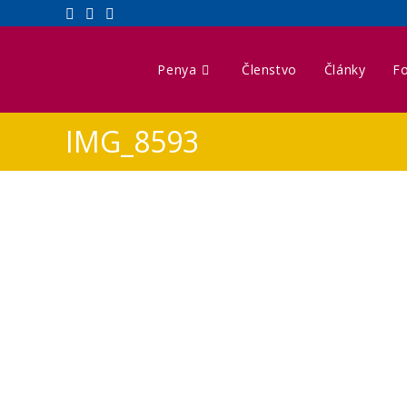
Penya
Členstvo
Články
Fo
IMG_8593