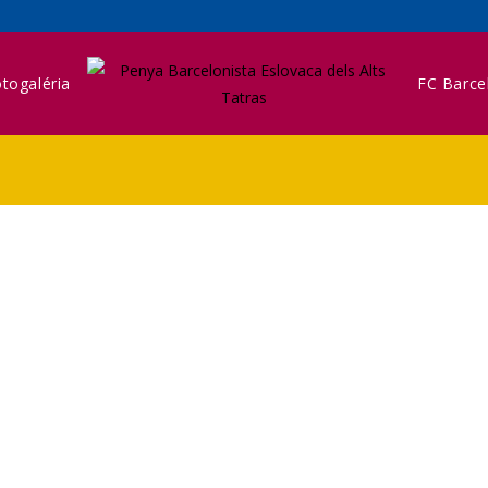
togaléria
FC Barce