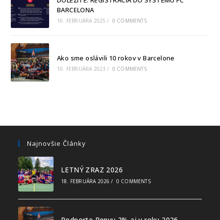
BARCELONA
16. FEBRUÁRA 2025
/
0 COMMENTS
Ako sme oslávili 10 rokov v Barcelone
10. FEBRUÁRA 2023
/
0 COMMENTS
Najnovšie Články
LETNÝ ZRAZ 2026
18. FEBRUÁRA 2026
/
0 COMMENTS
Podporte Penyu 2% aj v roku 2026