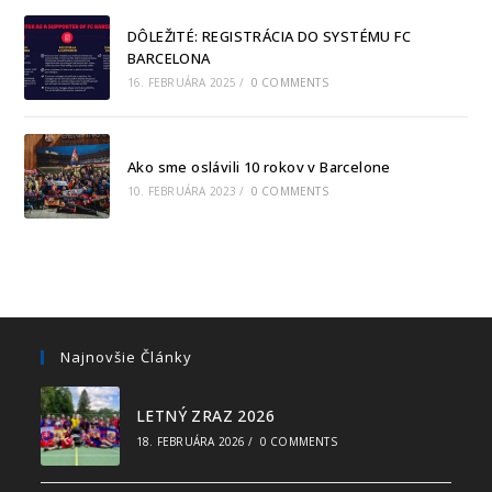
DÔLEŽITÉ: REGISTRÁCIA DO SYSTÉMU FC
BARCELONA
16. FEBRUÁRA 2025
/
0 COMMENTS
Ako sme oslávili 10 rokov v Barcelone
10. FEBRUÁRA 2023
/
0 COMMENTS
Najnovšie Články
LETNÝ ZRAZ 2026
18. FEBRUÁRA 2026
/
0 COMMENTS