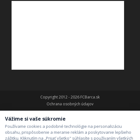
Copyright 2012 - 2026 FCBarca.sk
Ochrana osobných údajov
Vážime si vaše súkromie
Používame cookies a podobné technológie na personalizáciu
obsahu, prispôsobenie a meranie reklám a poskytovanie lepšieho
zážitku. Kliknutím na „Prijať všetko" súhlasíte s používaním všetkých