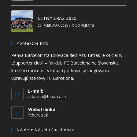
LETNÝ ZRAZ 2025
25. FEBRUÁRA 2025
/
0 COMMENTS
Kontaktné Info
Penya Barcelonista Eslovaca dels Alts Tatras je oficiálny
„Supporter club“ – fanklub FC Barcelona na Slovensku,
ktorého možnosť vzniku a podmienky fungovania
upravujú stanovy FC Barcelona.
E-mail:
fcbarca@fcbarca.sk
Webstránka:
fcbarca.sk
Nájdete Nás Na Facebooku