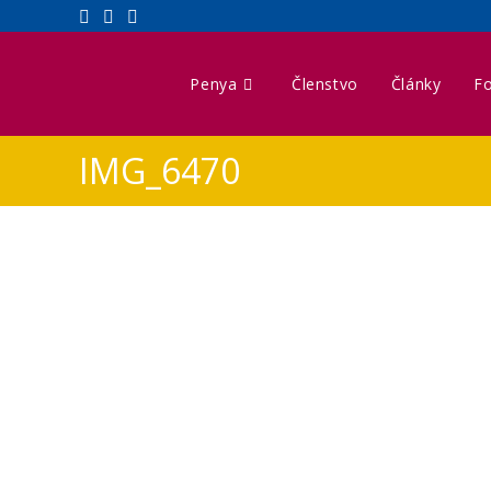
Penya
Členstvo
Články
Fo
IMG_6470