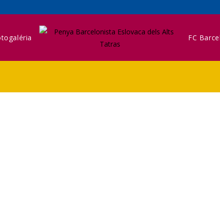
togaléria
FC Barce