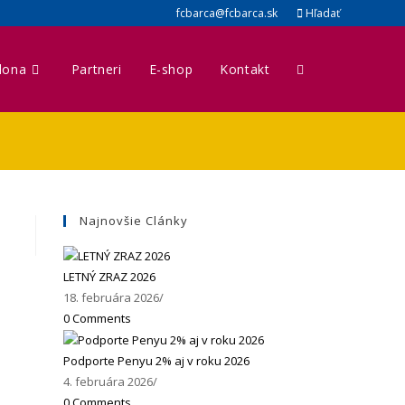
fcbarca@fcbarca.sk
Hľadať
lona
Partneri
E-shop
Kontakt
Toggle
website
search
Najnovšie Clánky
LETNÝ ZRAZ 2026
18. februára 2026
/
0 Comments
Podporte Penyu 2% aj v roku 2026
4. februára 2026
/
0 Comments