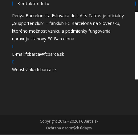
Kontaktné Info
Penya Barcelonista Eslovaca dels Alts Tatras je oficiálny
„Supporter club“ – fanklub FC Barcelona na Slovensku,
ktorého možnosť vzniku a podmienky fungovania
upravujú stanovy FC Barcelona.
Opens
E-mail:
fcbarca@fcbarca.sk
in
your
Webstránka:
fcbarca.sk
application
Copyright 2012 - 2026 FCBarca.sk
Ochrana osobných údajov