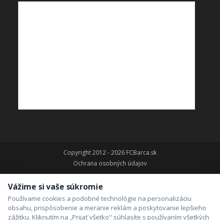
Copyright 2012 - 2026 FCBarca.sk
Ochrana osobných údajov
Vážime si vaše súkromie
Používame cookies a podobné technológie na personalizáciu
obsahu, prispôsobenie a meranie reklám a poskytovanie lepšieho
zážitku. Kliknutím na „Prijať všetko" súhlasíte s používaním všetkých