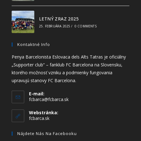
LETNÝ ZRAZ 2025
25. FEBRUÁRA 2025
/
0 COMMENTS
Kontaktné Info
Penya Barcelonista Eslovaca dels Alts Tatras je oficiálny
„Supporter club“ – fanklub FC Barcelona na Slovensku,
ktorého možnosť vzniku a podmienky fungovania
upravujú stanovy FC Barcelona.
E-mail:
fcbarca@fcbarca.sk
Webstránka:
fcbarca.sk
Nájdete Nás Na Facebooku