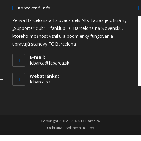
Kontaktné Info
Penya Barcelonista Eslovaca dels Alts Tatras je oficiálny
„Supporter club“ – fanklub FC Barcelona na Slovensku,
ktorého možnosť vzniku a podmienky fungovania
upravujú stanovy FC Barcelona.
E-mail:
Opens
fcbarca@fcbarca.sk
in
your
Webstránka:
application
fcbarca.sk
Copyright 2012 - 2026 FCBarca.sk
Ochrana osobných údajov