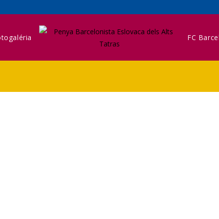
togaléria
FC Barce