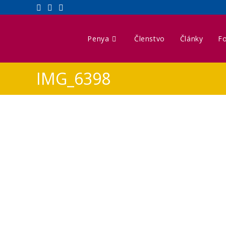
Penya
Členstvo
Články
Fo
IMG_6398