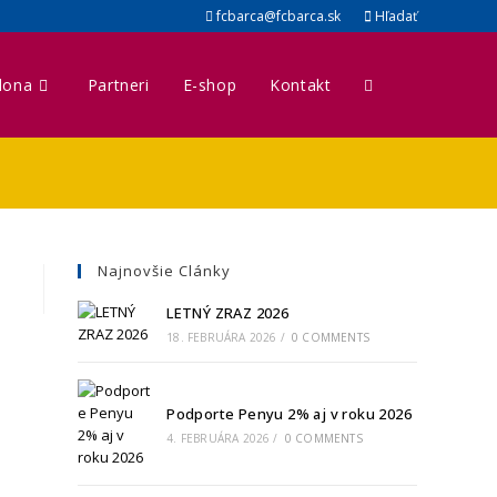
fcbarca@fcbarca.sk
Hľadať
lona
Partneri
E-shop
Kontakt
Toggle
website
search
Najnovšie Clánky
LETNÝ ZRAZ 2026
18. FEBRUÁRA 2026
/
0 COMMENTS
Podporte Penyu 2% aj v roku 2026
4. FEBRUÁRA 2026
/
0 COMMENTS