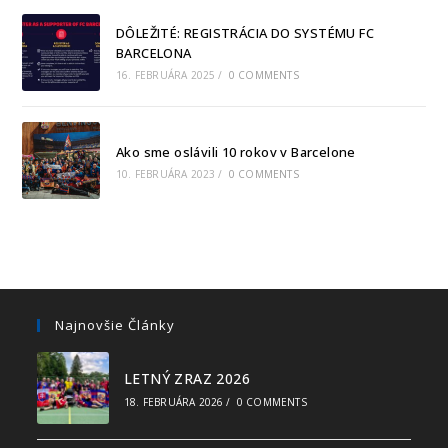
DÔLEŽITÉ: REGISTRÁCIA DO SYSTÉMU FC
BARCELONA
16. FEBRUÁRA 2025
/
0 COMMENTS
Ako sme oslávili 10 rokov v Barcelone
10. FEBRUÁRA 2023
/
0 COMMENTS
Najnovšie Články
LETNÝ ZRAZ 2026
18. FEBRUÁRA 2026
/
0 COMMENTS