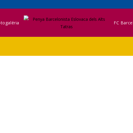
togaléria
FC Barce