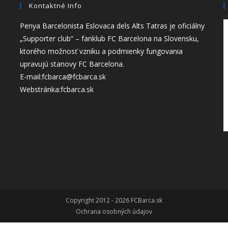
Kontaktné Info
Penya Barcelonista Eslovaca dels Alts Tatras je oficiálny
„Supporter club“ – fanklub FC Barcelona na Slovensku,
ktorého možnosť vzniku a podmienky fungovania
upravujú stanovy FC Barcelona.
Opens
E-mail:
fcbarca@fcbarca.sk
in
Webstránka:
fcbarca.sk
your
application
Copyright 2012 - 2026 FCBarca.sk
Ochrana osobných údajov