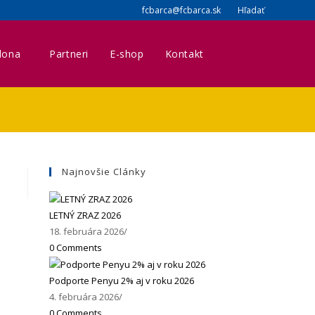
fcbarca@fcbarca.sk
Hľadať
lona
Partneri
E-shop
Kontakt
Toggle
website
Najnovšie Clánky
search
LETNÝ ZRAZ 2026
18. februára 2026
/
0 Comments
Podporte Penyu 2% aj v roku 2026
4. februára 2026
/
0 Comments