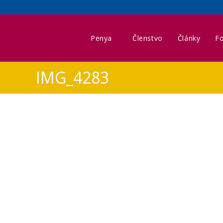
Penya
Členstvo
Články
Fo
IMG_4283