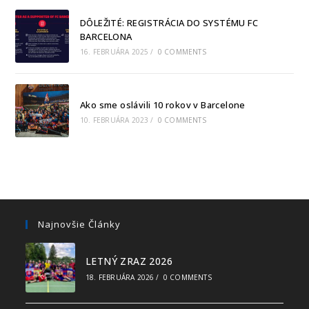
DÔLEŽITÉ: REGISTRÁCIA DO SYSTÉMU FC
BARCELONA
16. FEBRUÁRA 2025
/
0 COMMENTS
Ako sme oslávili 10 rokov v Barcelone
10. FEBRUÁRA 2023
/
0 COMMENTS
Najnovšie Články
LETNÝ ZRAZ 2026
18. FEBRUÁRA 2026
/
0 COMMENTS